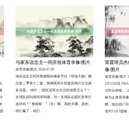
与家东说念主一同庆祝体育录像/图片
雷霆球员杰
像/图片
体育录像/图片 2026-07-09
湖东说念主时尚詹姆斯的播客节目《球场大脑》播
体育录像/图片 202
出第二季第十二集，詹姆斯和主捏嘉宾纳什泛论诸
比
5月25日讯 NB
多话题。 纳什：“园区冠军出生后的场景怎么？一
遇
过时丛林狼。 
支球队回到房间里呜咽，另一支球队在园区里举行
不
被为止体育录像
派对吗？” 詹姆斯：“（笑）哦，我的天哪。是的，
术
般，他出战17分
咱们赢了，咱们...
望
拿到11分3篮板