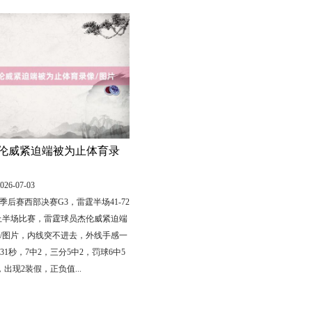
伦威紧迫端被为止体育录
6-07-03
A季后赛西部决赛G3，雷霆半场41-72
上半场比赛，雷霆球员杰伦威紧迫端
/图片，内线突不进去，外线手感一
31秒，7中2，三分5中2，罚球6中5
，出现2装假，正负值...