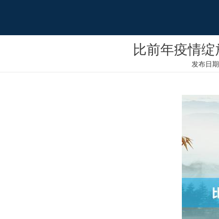
比前年疫情绽
发布日期：