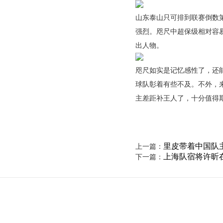
山东泰山只可排到联赛倒数
强烈。咫尺中超保级相对容
出人物。
咫尺如实是记忆感性了，还
球队彰着有些不及。不外，
主差距补王人了，十分值得
里皮带着中国队
上一篇：
上海队宿将许昕
下一篇：