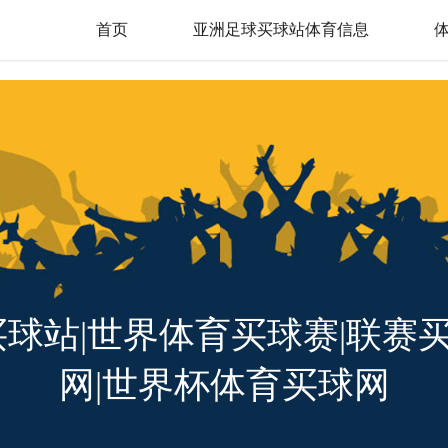
首页
亚洲足球买球站体育信息
站|世界体育买球赛|联赛买球|
网|世界杯体育买球网