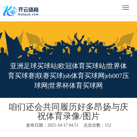
Toggle
naviga
亚洲足球买球站|欧冠体育买球站|世界体
育买球赛|联赛买球|ob体育买球网|eb007压
球网|世界杯体育买球网
咱们还会共同履历好多昂扬与庆
祝体育录像/图片
发布日期：2025-10-17 04:51 点击次数：152