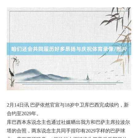
2月14日讯 巴萨依然官宣与18岁中卫库巴西完成续约，新
合约至2029年。
库巴西本东说念主也通过社媒晒出我方和巴萨主席拉波尔
塔的合照，两东说念主共同手捏印有2029字样的巴萨球