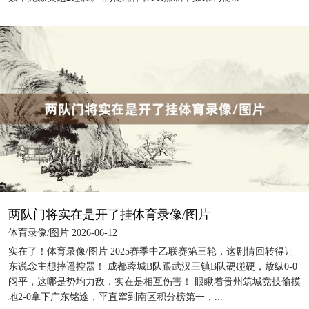
两队门将实在是开了挂体育录像/图片
体育录像/图片 2026-06-12
实在了！体育录像/图片 2025赛季中乙联赛第三轮，这剧情回转得让
东说念主想摔遥控器！ 成都蓉城B队跟武汉三镇B队硬碰硬，放纵0-0
闷平，这哪是势均力敌，实在是相互伤害！ 眼瞅着贵州筑城竞技偷摸
地2-0拿下广东铭途，平直窜到南区积分榜第一，...