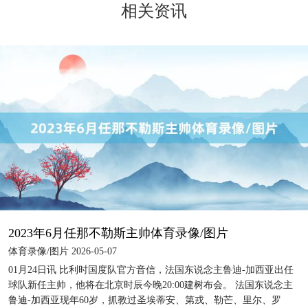
相关资讯
2023年6月任那不勒斯主帅体育录像/图片
体育录像/图片 2026-05-07
01月24日讯 比利时国度队官方音信，法国东说念主鲁迪-加西亚出任
球队新任主帅，他将在北京时辰今晚20:00建树布会。 法国东说念主
鲁迪-加西亚现年60岁，抓教过圣埃蒂安、第戎、勒芒、里尔、罗